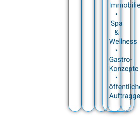
Immobilie
•
Spa
&
Wellness
•
Gastro-
Konzepte
•
öffentlich
Auftragg